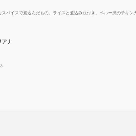
なスパイスで煮込んだもの。ライスと煮込み豆付き。
ペルー風のチキン
リアナ
め。