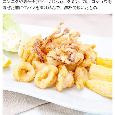
ニンニクや唐辛子(アヒ・パンカ)、クミン、塩、コショウを
混ぜた酢に牛ハツを漬け込んで、鉄板で焼いたもの。